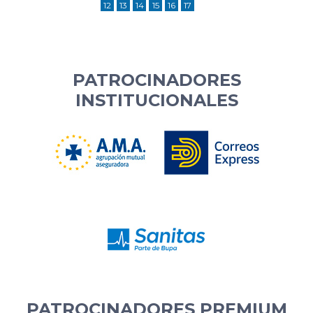
12
13
14
15
16
17
PATROCINADORES
INSTITUCIONALES
PATROCINADORES PREMIUM