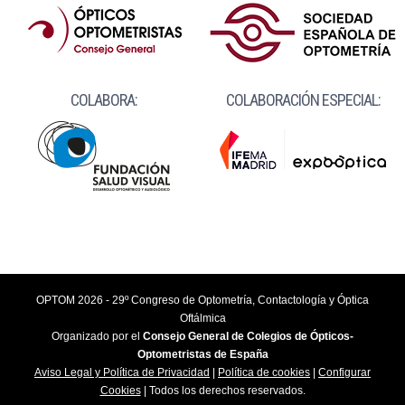
COLABORA:
COLABORACIÓN ESPECIAL:
OPTOM 2026 - 29º Congreso de Optometría, Contactología y Óptica
Oftálmica
Organizado por el
Consejo General de Colegios de Ópticos-
Optometristas de España
Aviso Legal y Política de Privacidad
|
Política de cookies
|
Configurar
Cookies
| Todos los derechos reservados.