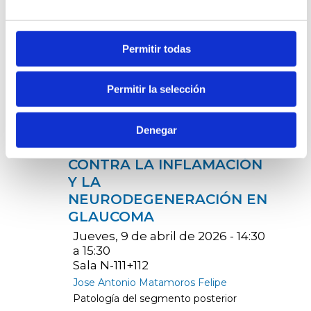
a 15:30
Sala N-111+112
Ignacio Román González
Superficie ocular / Patología del
Permitir todas
segmento anterior
Permitir la selección
ID 212 - Investigación
básica
CITICOLINA Y COQ10: UNA
Denegar
ESTRATEGIA DUAL
CONTRA LA INFLAMACIÓN
Y LA
NEURODEGENERACIÓN EN
GLAUCOMA
Jueves, 9 de abril de 2026 - 14:30
a 15:30
Sala N-111+112
Jose Antonio Matamoros Felipe
Patología del segmento posterior