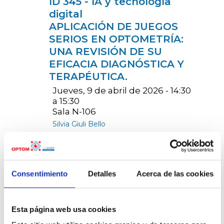
ID 345 - IA y tecnología
digital
APLICACIÓN DE JUEGOS
SERIOS EN OPTOMETRÍA:
UNA REVISIÓN DE SU
EFICACIA DIAGNÓSTICA Y
TERAPÉUTICA.
Jueves, 9 de abril de 2026 - 14:30
a 15:30
Sala N-106
Silvia Giuli Bello
Tecnologías para el diagnóstico
optométrico
ID 82 - IA y tecnología
Consentimiento
Detalles
Acerca de las cookies
digital
NUEVO MODELO BASADO
EN IA PARA EL CÁLCULO
Esta página web usa cookies
DEL TAMAÑO IDEAL DE