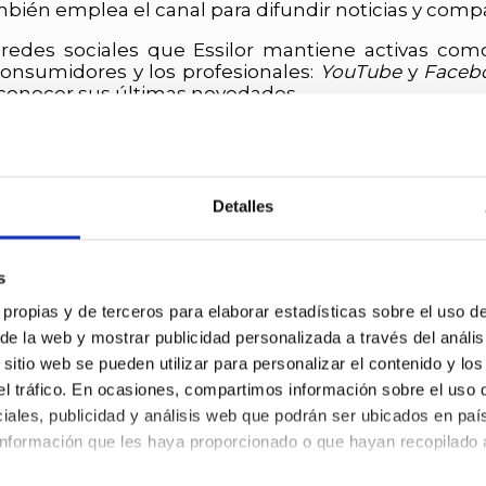
bién emplea el canal para difundir noticias y comp
redes sociales que Essilor mantiene activas co
consumidores y los profesionales:
YouTube
y
Faceb
conocer sus últimas novedades.
NOTICIAS DE PATROCINADORES
Detalles
s
 propias y de terceros para elaborar estadísticas sobre el uso de 
 de la web y mostrar publicidad personalizada a través del anális
itio web se pueden utilizar para personalizar el contenido y los
 el tráfico. En ocasiones, compartimos información sobre el uso 
iales, publicidad y análisis web que podrán ser ubicados en paí
nformación que les haya proporcionado o que hayan recopilado a