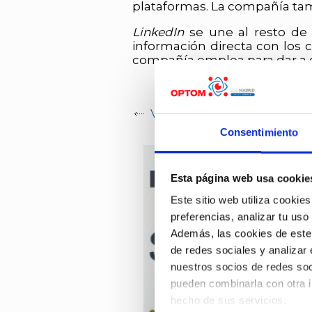
plataformas. La compañía tam
LinkedIn
se une al resto de 
información directa con los 
compañía emplea para dar a 
VOLVER A LA PÁGINA DE 
Consentimiento
Esta página web usa cookie
Este sitio web utiliza cookies
preferencias, analizar tu uso
Además, las cookies de este s
de redes sociales y analizar
nuestros socios de redes soc
pueden combinarla con otra i
hecho de sus servicios.