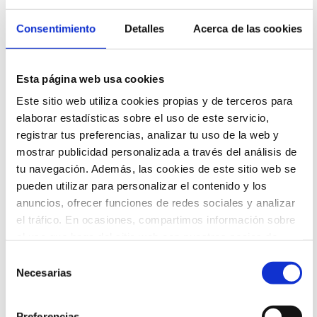
Consentimiento
Detalles
Acerca de las cookies
Lluís Montoliu (Barcelona, España,
Esta página web usa cookies
1963) es Licenciado y Doctor en
Este sitio web utiliza cookies propias y de terceros para
Biología por la Universidad de
elaborar estadísticas sobre el uso de este servicio,
Barcelona, investigador del CSIC en el
registrar tus preferencias, analizar tu uso de la web y
Centro Nacional de Biotecnología;
investigador y miembro del comité
mostrar publicidad personalizada a través del análisis de
directivo del CIBER en Enfermedades
tu navegación. Además, las cookies de este sitio web se
Raras, del ISCIII, y Director del nodo
pueden utilizar para personalizar el contenido y los
español de la infraestructura europea
anuncios, ofrecer funciones de redes sociales y analizar
EMMA/Infrafrontier. Ha sido Profesor
el tráfico. En ocasiones, compartimos información sobre
Honorario en la UAM durante 20 años.
el uso que haga del sitio web con nuestros socios de
Desarrolló su Tesis Doctoral en biología
redes sociales, publicidad y análisis web que podrán ser
Selección
molecular del maíz para saltar al
ubicados en países fuera del EEE, quienes pueden
Necesarias
de
modelo experimental de ratón a
combinarla con otra información que les haya
principios de los años 90. Ha trabajado
consentimiento
proporcionado o que hayan recopilado a partir del uso
en Barcelona, en Heidelberg
Preferencias