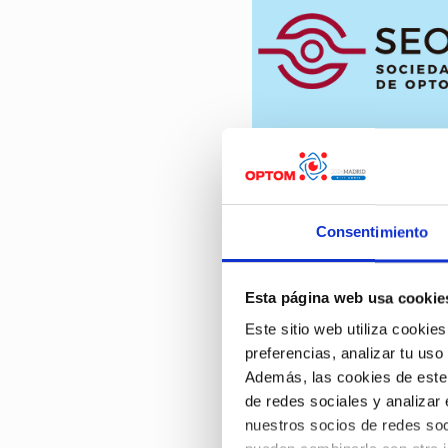
Consentimiento
Esta página web usa cookie
La selección de las com
Este sitio web utiliza cookies
entre los trabajos pres
preferencias, analizar tu uso
Debido al aplazamiento 
Además, las cookies de este s
envío de propuestas de
de redes sociales y analizar
aceptadas para OPTOM 2
nuestros socios de redes soc
Online
. Los autores qu