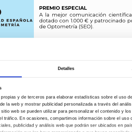
PREMIO ESPECIAL
A la mejor comunicación científi
dotado con 1.000 € y patrocinado p
de Optometría (SEO).
PREMIOS
UN PREMIO a la mejor comunicaci
mejor e-póster y UN PREMIO a la 
Detalles
vídeo, dotados cada uno con 500 €
Fundación Salud Visual (FUNSAVI).
s
unicaciones se realizará siguiendo criterios de con
 propias y de terceros para elaborar estadísticas sobre el uso de 
entados a
OPTOM´21 Online
en forma de comunicaci
 de la web y mostrar publicidad personalizada a través del anális
del congreso de 2020 a 2021, no se ha abierto un n
itio web se pueden utilizar para personalizar el contenido y los
 comunicaciones libres para
OPTOM´21 Online
. La
 el tráfico. En ocasiones, compartimos información sobre el uso 
0/20 (orales, e-pósteres y videos) serán presentad
iales, publicidad y análisis web que podrán ser ubicados en paí
e han confirmado su interés en mantener su partici