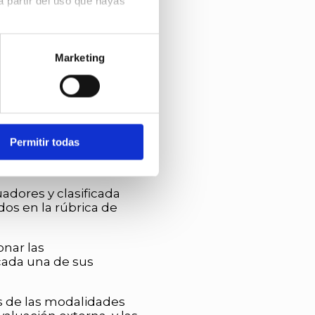
 partir del uso que hayas
ciones no suponen un
eron aceptados en su
s preferencias. Puedes
kies
.
Marketing
proponer los premios
l Comité Organizador de
será inapelable.
Permitir todas
ores externos e
adores y clasificada
dos en la rúbrica de
onar las
ada una de sus
s de las modalidades