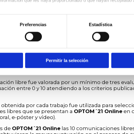
nformación que les haya proporcionado o que hayan recopilado a
mité Científico ha comprobado que estas actualiza
a de los resúmenes enviados inicialmente y que fu
kies, configurar o rechazar su uso indicando a continuación tu
re el uso de cookies y tus derechos en nuestra
Política de Coo
Preferencias
Estadística
M´21 Online.
co de
OPTOM´21 Online
es el órgano encargado de 
 los criterios que se desarrollan en estas bases. E
es el responsable de adjudicar los premios. Su fallo 
Permitir la selección
ciones fueron analizadas por un equipo de evaluad
 Comité Científico de
OPTOM´21 Online
.
ión libre fue valorada por un mínimo de tres evalu
ción entre 0 y 10 atendiendo a los criterios publica
obtenida por cada trabajo fue utilizada para selecci
s libres que se presentan a
OPTOM´21 Online
en c
ral, e-póster y vídeo).
os de
OPTOM´21 Online
las 10 comunicaciones libre