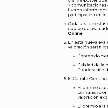
oral y e-póster que
7 comunicaciones e
fueron informados
participación en lo
Cada una de estas
equipo de evaluado
Online.
En esta nueva eval
valoración serán lo
Contenido cien
Calidad de la p
Ponderación d
El Comité Científic
El premio esp
comunicación 
valoración ex
El premio a l