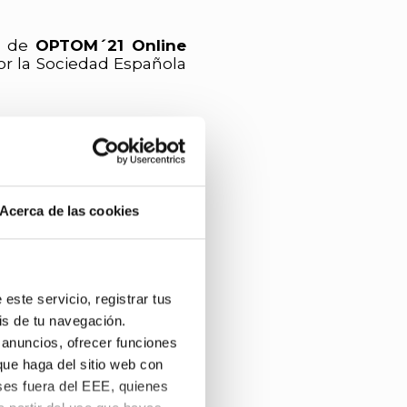
ca de
OPTOM´21 Online
or la Sociedad Española
ón oral, UN PREMIO al
mejor presentación en
Acerca de las cookies
 y patrocinados por la
currencia competitiva
este servicio, registrar tus
ones libres.
is de tu navegación.
uevo proceso para el
 anuncios, ofrecer funciones
s comunicaciones libres
que haga del sitio web con
as en
OPTOM´21
ses fuera del EEE, quienes
pación han actualizado