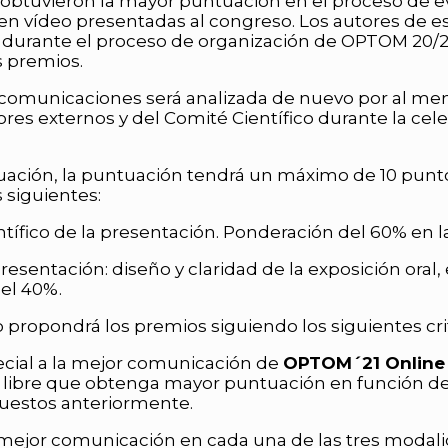
 obtuvieron la mayor puntuación en el proceso de ev
n vídeo presentadas al congreso. Los autores de e
 durante el proceso de organización de OPTOM 20/2
s premios.
 comunicaciones será analizada de nuevo por al m
res externos y del Comité Científico durante la cel
uación, la puntuación tendrá un máximo de 10 puntos
s siguientes:
tífico de la presentación. Ponderación del 60% en la 
resentación: diseño y claridad de la exposición oral, 
el 40%.
o propondrá los premios siguiendo los siguientes crit
ecial a la mejor comunicación de
OPTOM´21 Online
libre que obtenga mayor puntuación en función de l
puestos anteriormente.
a mejor comunicación en cada una de las tres modal