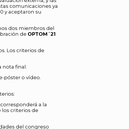
aluación externa, y las
stas comunicaciones ya
0 y aceptaron su
enos dos miembros del
ebración de
OPTOM´21
. Los criterios de
nota final.
e-póster o vídeo.
erios:
corresponderá a la
os criterios de
idades del congreso