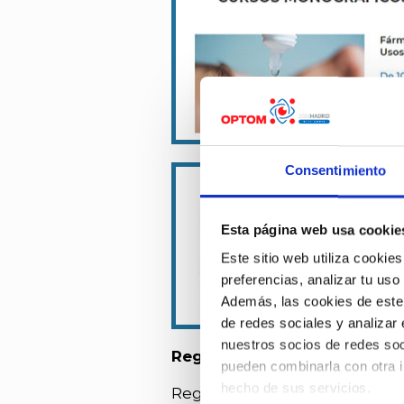
Consentimiento
Esta página web usa cookie
Este sitio web utiliza cookies
preferencias, analizar tu uso
Además, las cookies de este s
de redes sociales y analizar
nuestros socios de redes soc
Regístrate en nuestro E-Bol
pueden combinarla con otra i
hecho de sus servicios.
Regístrate en nuestro E-Bolet