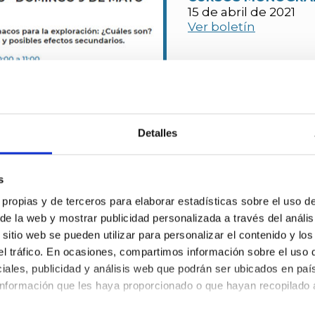
15 de abril de 2021
Ver boletín
Detalles
SESIONES PLENARI
ONLINE
8 de abril de 2021
s
Ver boletín
 propias y de terceros para elaborar estadísticas sobre el uso de 
 de la web y mostrar publicidad personalizada a través del anális
itio web se pueden utilizar para personalizar el contenido y los
 el tráfico. En ocasiones, compartimos información sobre el uso 
iales, publicidad y análisis web que podrán ser ubicados en paí
etín
nformación que les haya proporcionado o que hayan recopilado a
ín de noticias y recibirás de primera mano todas la