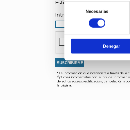
Puedes aceptar todas las coo
Este Boletín se envía cada 15 d
Selección
obtener más información sob
Necesarias
de
Introduzca una dirección de E
consentimiento
Denegar
* La información que nos facilita a través de l
Ópticos-Optometristas con el fin de informar s
derechos acceso, rectificación, cancelación y op
la página.