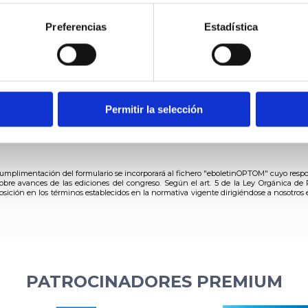
kies, configurar o rechazar su uso indicando a continuación tu
ías.
re el uso de cookies y tus derechos en nuestra
Política de Coo
Preferencias
Estadística
-mail válida
Permitir la selección
a cumplimentación del formulario se incorporará al fichero "eboletinOPTOM" cuyo respo
obre avances de las ediciones del congreso. Según el art. 5 de la Ley Orgánica de 
osición en los términos establecidos en la normativa vigente dirigiéndose a nosotros 
PATROCINADORES PREMIUM