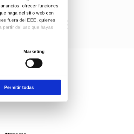
 anuncios, ofrecer funciones
que haga del sitio web con
ses fuera del EEE, quienes
nsable es el Consejo General de Colegios de
Protección de Datos ud. puede ejercitar los
 partir del uso que hayas
en la dirección que figura en el contacto de
s preferencias. Puedes
kies
.
Marketing
Permitir todas