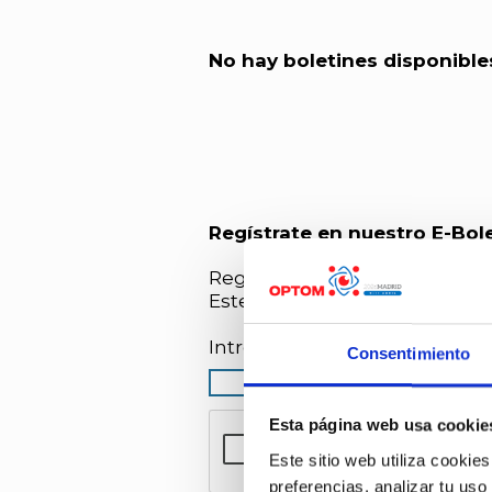
No hay boletines disponible
Regístrate en nuestro E-Bol
Regístrate en nuestro E-Bolet
Este Boletín se envía cada 15 d
Introduzca una dirección de E
Consentimiento
Esta página web usa cookie
Este sitio web utiliza cookies
preferencias, analizar tu uso