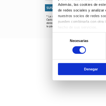
Además, las cookies de este s
de redes sociales y analizar
nuestros socios de redes soc
* La información que nos facilita a través de l
Ópticos-Optometristas con el fin de informar s
pueden combinarla con otra i
derechos acceso, rectificación, cancelación y op
la página.
hecho de sus servicios.
Puedes aceptar todas las coo
Selección
obtener más información sob
Necesarias
de
consentimiento
Denegar