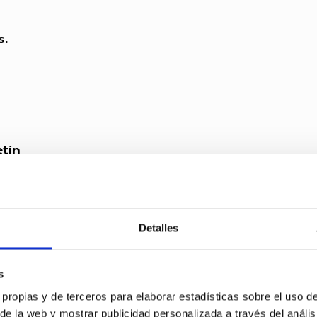
s.
etín
ín de noticias y recibirás de primera mano todas la
ías.
-mail válida
Detalles
s
 propias y de terceros para elaborar estadísticas sobre el uso de 
 de la web y mostrar publicidad personalizada a través del anális