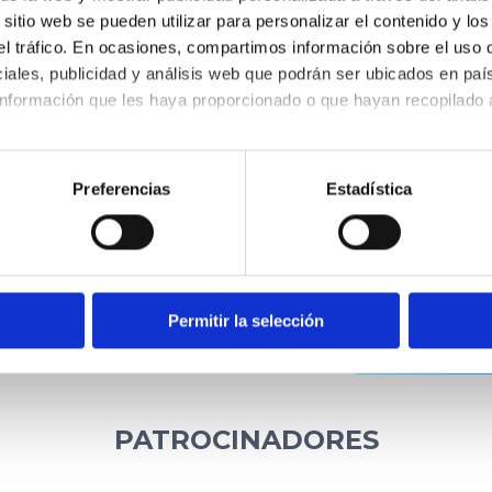
itio web se pueden utilizar para personalizar el contenido y los
 el tráfico. En ocasiones, compartimos información sobre el uso 
iales, publicidad y análisis web que podrán ser ubicados en paí
a cumplimentación del formulario se incorporará al fichero "eboletinOPTOM" cuyo respo
obre avances de las ediciones del congreso. Según el art. 5 de la Ley Orgánica de 
nformación que les haya proporcionado o que hayan recopilado a
osición en los términos establecidos en la normativa vigente dirigiéndose a nosotros 
kies, configurar o rechazar su uso indicando a continuación tu
re el uso de cookies y tus derechos en nuestra
Política de Coo
Preferencias
Estadística
PATROCINADORES PREMIUM
Permitir la selección
PATROCINADORES