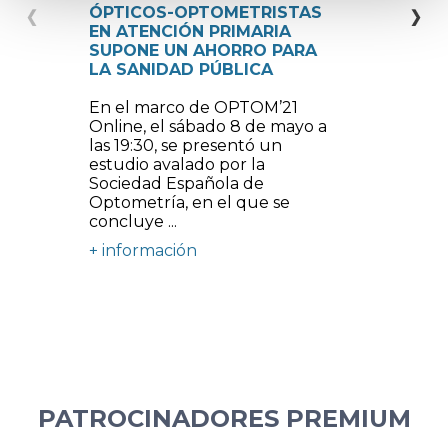
ÓPTICOS-OPTOMETRISTAS
O
EN ATENCIÓN PRIMARIA
M
SUPONE UN AHORRO PARA
LA SANIDAD PÚBLICA
Pr
na
En el marco de OPTOM’21
e
Online, el sábado 8 de mayo a
c
las 19:30, se presentó un
of
estudio avalado por la
O
Sociedad Española de
+
Optometría, en el que se
concluye ...
+ información
PATROCINADORES PREMIUM