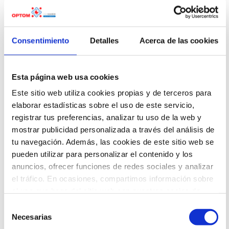
centrarán en “Qué sabemos y qué no
sabemos sobre la Covid-19 y las lentes
de contacto”, que será impartida por el
doctor de la Universidad de Waterloo
Consentimiento
Detalles
Acerca de las cookies
(Canadá), Lyndon Jones, y
Claroscuro y
ambliopía en el cerebro visual. Últimos
hallazgos y su implicación en el
Esta página web usa cookies
tratamiento de la ambliopía
, ponencia
impartida por la doctora en Medicina
Este sitio web utiliza cookies propias y de terceros para
Carmen Pons Torres.
elaborar estadísticas sobre el uso de este servicio,
Tampoco debemos olvidarnos de la
registrar tus preferencias, analizar tu uso de la web y
extraordinaria conferencia inaugural
mostrar publicidad personalizada a través del análisis de
del congreso que, este año, estará
tu navegación. Además, las cookies de este sitio web se
centrada en la
Edición genética CRISPR
pueden utilizar para personalizar el contenido y los
en enfermedades degenerativas de la
anuncios, ofrecer funciones de redes sociales y analizar
retina y en la Covid-19
, y que correrá
cargo del prestigioso investigador
el tráfico. En ocasiones, compartimos información sobre
español y pionero en esta
el uso que haga del sitio web con nuestros socios de
revolucionaria técnica, Lluis Montoliú.
redes sociales, publicidad y análisis web que podrán ser
Selección
ubicados en países fuera del EEE, quienes pueden
Necesarias
En esta misma web de OPTOM´21
de
combinarla con otra información que les haya
Online
conocerás de primera mano