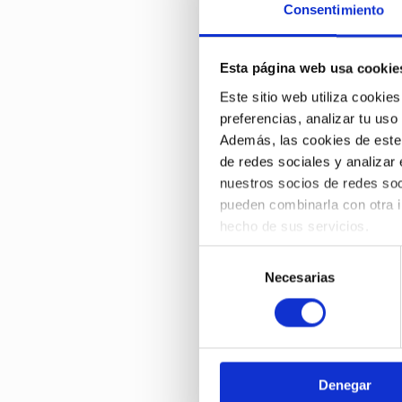
Consentimiento
PÉRDIDA VISUAL N
María Bosch Vidal et al
Optometría pediátrica
Esta página web usa cookie
Este sitio web utiliza cookies
ID 2092
preferencias, analizar tu uso
SEGUIMIENTO MEDI
Además, las cookies de este s
REHABILITACIÓN D
de redes sociales y analizar
CASO CLÍNICO.
nuestros socios de redes soc
Carmen Bilbao Porta et al
pueden combinarla con otra i
Visión binocular y terapia visu
hecho de sus servicios.
Puedes aceptar todas las coo
Selección
ID 2098
obtener más información sob
Necesarias
de
ESTABILIDAD DEL 
consentimiento
A CROSS-LINKING: 
Javier González Pérez et al
Superficie ocular
Denegar
ID 2101