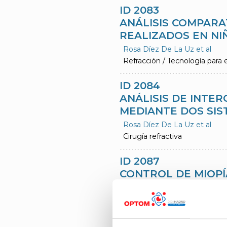
ID 2083
ANÁLISIS COMPARA
REALIZADOS EN NIÑ
Rosa Díez De La Uz et al
Refracción / Tecnología para 
ID 2084
ANÁLISIS DE INTE
MEDIANTE DOS SIS
Rosa Díez De La Uz et al
Cirugía refractiva
ID 2087
CONTROL DE MIOPÍ
Marcos Antelo Piñeiro et al
Optometría pediátrica
ID 2090