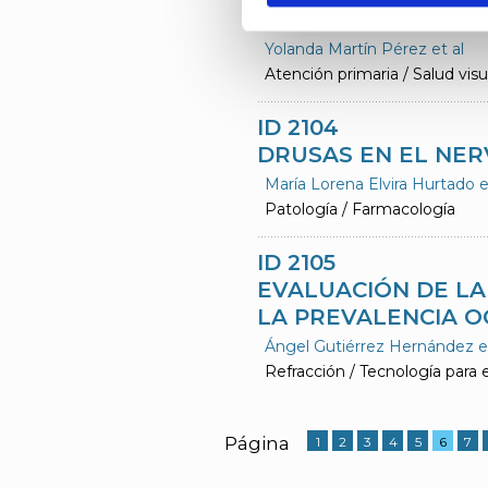
OPTOMETRÍA PARA 
Yolanda Martín Pérez et al
Atención primaria / Salud visu
ID 2104
DRUSAS EN EL NER
María Lorena Elvira Hurtado e
Patología / Farmacología
ID 2105
EVALUACIÓN DE LA
LA PREVALENCIA O
Ángel Gutiérrez Hernández et
Refracción / Tecnología para 
Página
1
2
3
4
5
6
7