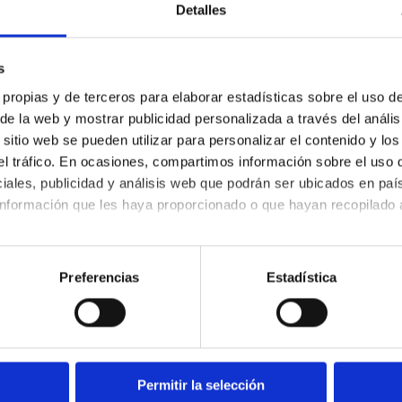
Detalles
O ORGÁNICA. CASO CLÍNICO
s
 propias y de terceros para elaborar estadísticas sobre el uso de 
 de la web y mostrar publicidad personalizada a través del anális
ANTE EL SOFTWARE CLINICAL EYE TRAC
itio web se pueden utilizar para personalizar el contenido y los
E UNA DISFUNCIÓN OCULOMOTORA EN UN 
 el tráfico. En ocasiones, compartimos información sobre el uso 
iales, publicidad y análisis web que podrán ser ubicados en paí
nformación que les haya proporcionado o que hayan recopilado a
al
kies, configurar o rechazar su uso indicando a continuación tu
re el uso de cookies y tus derechos en nuestra
Política de Coo
Preferencias
Estadística
TEJIDO CORNEAL EN PACIENTES CON QU
ANÁLISIS BIOMECÁNICO MEDIANTE CORVIS
Permitir la selección