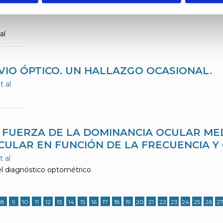
LA INCLUSIÓN. CASO CLÍNICO
al
VIO ÓPTICO. UN HALLAZGO OCASIONAL.
t al
 FUERZA DE LA DOMINANCIA OCULAR ME
CULAR EN FUNCIÓN DE LA FRECUENCIA Y
 al
el diagnóstico optométrico
8
9
10
11
12
13
14
15
16
17
18
19
20
21
22
23
24
25
26
2