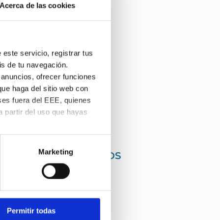
Acerca de las cookies
este servicio, registrar tus
is de tu navegación.
KER® EN LA
 anuncios, ofrecer funciones
NIÑO CON DISLEXIA.
que haga del sitio web con
ses fuera del EEE, quienes
 partir del uso que hayas
s preferencias. Puedes
kies
.
Marketing
ERATOCONO SOMETIDOS
 ST
Permitir todas