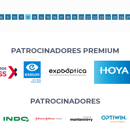
8
9
10
11
12
13
14
15
16
17
18
19
20
21
22
23
24
25
26
2
PATROCINADORES PREMIUM
PATROCINADORES