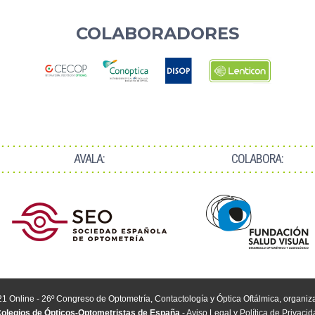
COLABORADORES
AVALA:
COLABORA:
 Online - 26º Congreso de Optometría, Contactología y Óptica Oftálmica, organiza
olegios de Ópticos-Optometristas de España
-
Aviso Legal y Política de Privaci