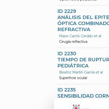
ID 2229
ANÁLISIS DEL EPI
ÓPTICA COMBINADO
REFRACTIVA
Mario Cantó Cerdán et al
Cirugía refractiva
ID 2230
TIEMPO DE RUPTUR
PEDIÁTRICA
Beatriz Martín García et al
Superficie ocular
ID 2235
SENSIBILIDAD COR
QUE SUFRIERON IN
Pilar Cañadas Suárez et al