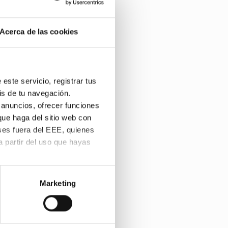
Acerca de las cookies
CIENTÍFICO
este servicio, registrar tus
is de tu navegación.
 anuncios, ofrecer funciones
S MIOPES
que haga del sitio web con
ses fuera del EEE, quienes
 partir del uso que hayas
s preferencias. Puedes
ATIVA EN SUJETOS
kies
.
Marketing