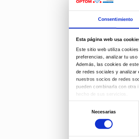
Superficie ocular
Consentimiento
ID 2240
MACULOPATÍA SOLA
Arantxa Gómez Hurtado Cubill
Esta página web usa cookie
Atención primaria / Salud visu
Este sitio web utiliza cookies
preferencias, analizar tu uso
ID 2241
Además, las cookies de este s
ASTIGMATISMO COR
de redes sociales y analizar
Noelia Martínez Albert et al
nuestros socios de redes soc
Refracción / Tecnología para 
pueden combinarla con otra i
hecho de sus servicios.
ID 2244
Puedes aceptar todas las coo
Selección
ORTOQUERATOLOGÍ
obtener más información sob
Necesarias
de
MIOPES
consentimiento
António Queirós Pereira et al
Lentes de contacto