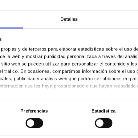
Detalles
R ASOCIADA A UN TRATAMIENTO PSEUDO
ana et al
s
al
 propias y de terceros para elaborar estadísticas sobre el uso de 
 de la web y mostrar publicidad personalizada a través del anális
itio web se pueden utilizar para personalizar el contenido y los
NEAL Y SUS COMPONENTES EN PACIENTE
 el tráfico. En ocasiones, compartimos información sobre el uso 
iales, publicidad y análisis web que podrán ser ubicados en paí
el diagnóstico optométrico
nformación que les haya proporcionado o que hayan recopilado a
kies, configurar o rechazar su uso indicando a continuación tu
A NOCTURNA EN LA RESPUESTA ACOMOD
re el uso de cookies y tus derechos en nuestra
Política de Coo
Preferencias
Estadística