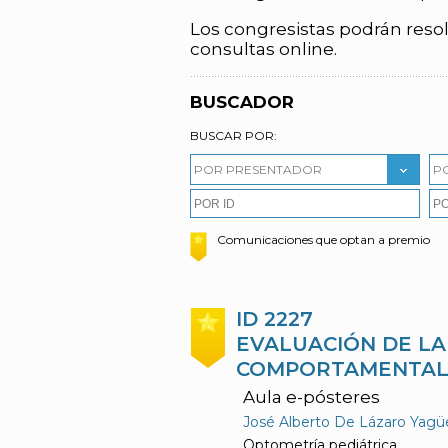
Los congresistas podrán resol
consultas online.
BUSCADOR
BUSCAR POR:
POR PRESENTADOR
P
Comunicaciones que optan a premio
ID 2227
EVALUACIÓN DE LA
COMPORTAMENTAL 
Aula e-pósteres
José Alberto De Lázaro Yagüe
Optometría pediátrica