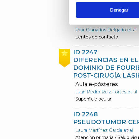
ID 2245
Denegar
ADAPTACIÓN DE L
INTENTO FALLIDO 
Pilar Granados Delgado et al
Lentes de contacto
ID 2247
DIFERENCIAS EN E
DOMINIO DE FOURI
POST-CIRUGÍA LAS
Aula e-pósteres
Juan Pedro Ruiz Fortes et al
Superficie ocular
ID 2248
PSEUDOTUMOR CERE
Laura Martínez García et al
Atención primaria / Salud visu