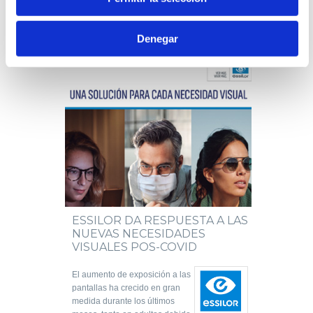
medidas de seguridad exigidas.
+ información
Denegar
ESSILOR DA RESPUESTA A LAS
NUEVAS NECESIDADES
VISUALES POS-COVID
El aumento de exposición a las
pantallas ha crecido en gran
medida durante los últimos