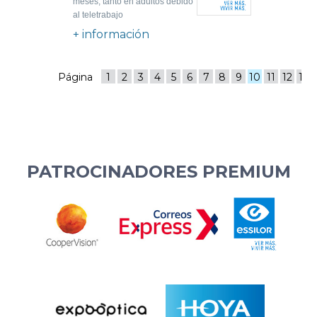
meses, tanto en adultos debido
al teletrabajo
+ información
Página
1
2
3
4
5
6
7
8
9
10
11
12
13
PATROCINADORES PREMIUM