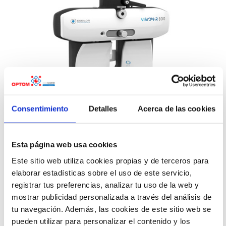
ESSILOR OFRECE ÓPTIMAS
Consentimiento
Detalles
Acerca de las cookies
SOLUCIONES PARA
MANTENER LA DISTANCIA DE
SEGURIDAD EN LOS
ESTABLECIMIENTOS
Esta página web usa cookies
SANITARIOS DE ÓPTICA
Este sitio web utiliza cookies propias y de terceros para
Essilor, líder mundial en lentes
elaborar estadísticas sobre el uso de este servicio,
oftálmicas y equipos ópticos,
registrar tus preferencias, analizar tu uso de la web y
dispone de diferentes
mostrar publicidad personalizada a través del análisis de
soluciones tecnológicas para
tu navegación. Además, las cookies de este sitio web se
ayudar a los profesionales de
la visión
pueden utilizar para personalizar el contenido y los