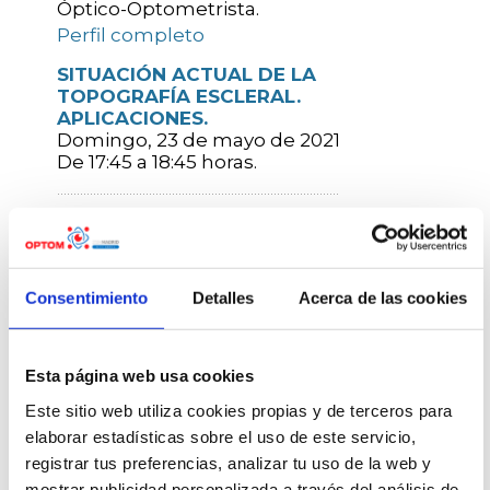
Óptico-Optometrista.
Perfil completo
SITUACIÓN ACTUAL DE LA
TOPOGRAFÍA ESCLERAL.
APLICACIONES.
Domingo, 23 de mayo de 2021
De 17:45 a 18:45 horas.
Los estudios indican claramente que la
esclera es más frecuentemente
asimétrica que simétrica o esférica y,
concretamente, solo el 6% de las
Consentimiento
Detalles
Acerca de las cookies
escleras son simétricas. La topografía
escleral es una técnica que nos
permite, en primer lugar, la selección
Esta página web usa cookies
de una lente de prueba inicial con la
ságita adecuada para nuestro paciente,
Este sitio web utiliza cookies propias y de terceros para
consiguiendo ahorro de tiempo
elaborar estadísticas sobre el uso de este servicio,
significativo en la adaptación. En
registrar tus preferencias, analizar tu uso de la web y
segundo lugar, el conocimiento del
mostrar publicidad personalizada a través del análisis de