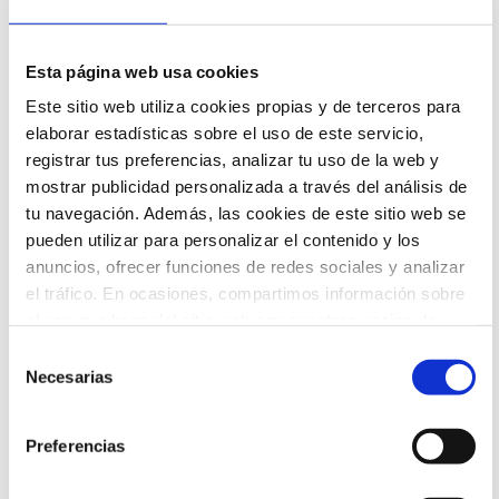
En los últimos años un grupo de
investigación del College of Optometry
Esta página web usa cookies
de la State University of New York
(SUNY) liderado por el Prof. José
Este sitio web utiliza cookies propias y de terceros para
Manuel Alonso ha encontrado
elaborar estadísticas sobre el uso de este servicio,
sorprendentes hallazgos sobre el
registrar tus preferencias, analizar tu uso de la web y
efecto de la ambliopía a nivel del
mostrar publicidad personalizada a través del análisis de
procesamiento cerebral que pueden
abrir nuevas puertas para su
tu navegación. Además, las cookies de este sitio web se
tratamiento.
pueden utilizar para personalizar el contenido y los
anuncios, ofrecer funciones de redes sociales y analizar
el tráfico. En ocasiones, compartimos información sobre
EXPERTOS
el uso que haga del sitio web con nuestros socios de
redes sociales, publicidad y análisis web que podrán ser
Selección
ubicados en países fuera del EEE, quienes pueden
Necesarias
de
combinarla con otra información que les haya
consentimiento
proporcionado o que hayan recopilado a partir del uso
Preferencias
que hayas hecho de sus servicios.
Puedes aceptar todas las cookies, configurar o rechazar