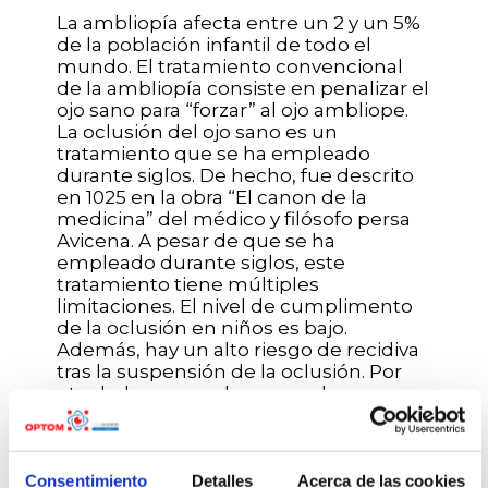
La ambliopía afecta entre un 2 y un 5%
de la población infantil de todo el
mundo. El tratamiento convencional
de la ambliopía consiste en penalizar el
ojo sano para “forzar” al ojo ambliope.
La oclusión del ojo sano es un
tratamiento que se ha empleado
durante siglos. De hecho, fue descrito
en 1025 en la obra “El canon de la
medicina” del médico y filósofo persa
Avicena. A pesar de que se ha
empleado durante siglos, este
tratamiento tiene múltiples
limitaciones. El nivel de cumplimento
de la oclusión en niños es bajo.
Además, hay un alto riesgo de recidiva
tras la suspensión de la oclusión. Por
otro lado, en muchos casos la
ambliopía no se diagnostica durante la
infancia y en adultos es menos efectivo
el tratamiento mediante
oclusión/penalización.
Consentimiento
Detalles
Acerca de las cookies