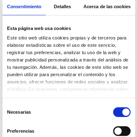
además, la base científica que sugiere
Consentimiento
Detalles
Acerca de las cookies
que la utilización de gafas de
prescripción estándar ofrece
protección frente a la COVID-19 u otras
transmisiones de virus es muy escasa,
Esta página web usa cookies
pero existe la posibilidad de que,
durante la pandemia, se produzcan
Este sitio web utiliza cookies propias y de terceros para
cambios importantes en lo que
elaborar estadísticas sobre el uso de este servicio,
respecta al acceso a la atención ocular
registrar tus preferencias, analizar tu uso de la web y
local. Esta revisión basada en pruebas
mostrar publicidad personalizada a través del análisis de
ofrecerá una perspectiva sobre este
tu navegación. Además, las cookies de este sitio web se
tema tan rápidamente cambiante a
través de los mejores datos disponibles
pueden utilizar para personalizar el contenido y los
en el momento de su presentación.
anuncios, ofrecer funciones de redes sociales y analizar
el tráfico. En ocasiones, compartimos información sobre
el uso que haga del sitio web con nuestros socios de
redes sociales, publicidad y análisis web que podrán ser
EXPERTOS
Selección
ubicados en países fuera del EEE, quienes pueden
Necesarias
de
combinarla con otra información que les haya
consentimiento
proporcionado o que hayan recopilado a partir del uso
Preferencias
que hayas hecho de sus servicios.