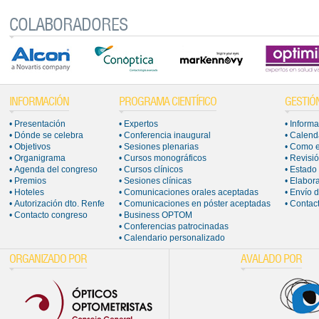
COLABORADORES
INFORMACIÓN
PROGRAMA CIENTÍFICO
GESTIÓ
• Presentación
• Expertos
• Inform
• Dónde se celebra
• Conferencia inaugural
• Calend
• Objetivos
• Sesiones plenarias
• Como e
•
Organigrama
• Cursos monográficos
• Revisi
• Agenda del congreso
• Cursos clínicos
• Estado
• Premios
• Sesiones clínicas
• Elabor
• Hoteles
• Comunicaciones orales aceptadas
• Envío 
• Autorización dto. Renfe
• Comunicaciones en póster aceptadas
• Contac
• Contacto congreso
• Business OPTOM
• Conferencias patrocinadas
• Calendario personalizado
ORGANIZADO POR
AVALADO POR