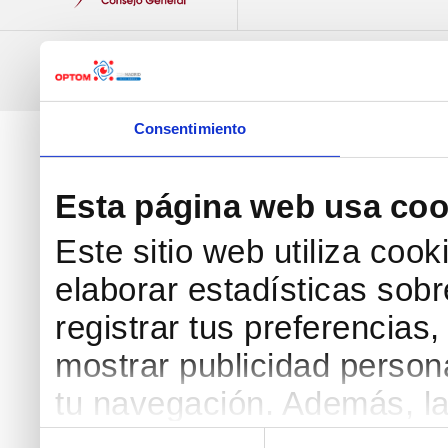
Optom 2016 - 24º Congreso Internacional de Op
Consejo General de Colegios de Ópticos-Op
Todos l
Consentimiento
Esta página web usa coo
Este sitio web utiliza coo
elaborar estadísticas sobr
registrar tus preferencias,
mostrar publicidad persona
tu navegación. Además, la
pueden utilizar para perso
Selección