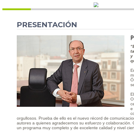
PRESENTACIÓN
P
“
t
y
q
E
m
Ó
s
E
O
c
e
c
orgullosos. Prueba de ello es el nuevo récord de comunicaci
autores a quienes agradecemos su esfuerzo y colaboración. C
un programa muy completo y de excelente calidad y nivel cient