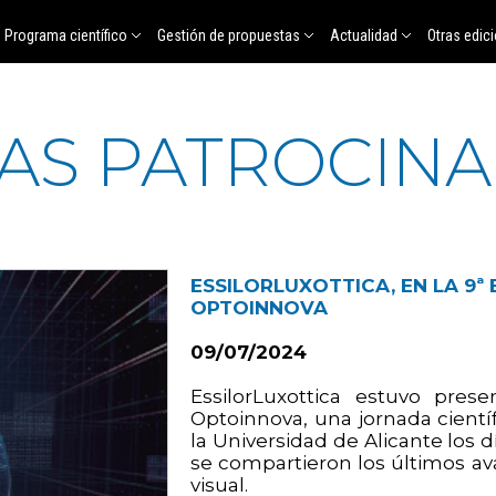
Programa científico
Gestión de propuestas
Actualidad
Otras edic
IAS PATROCIN
ESSILORLUXOTTICA, EN LA 9ª 
OPTOINNOVA
09/07/2024
EssilorLuxottica estuvo pre
Optoinnova, una jornada cientí
la Universidad de Alicante los 
se compartieron los últimos a
visual.