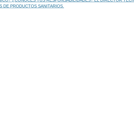
ICO? ¿CONOCES TUS RESPONSABILIDADES? EL DIRECTOR TÉCNI
 DE PRODUCTOS SANITARIOS.