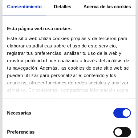
Consentimiento
Detalles
Acerca de las cookies
Esta página web usa cookies
Este sitio web utiliza cookies propias y de terceros para
elaborar estadísticas sobre el uso de este servicio,
registrar tus preferencias, analizar tu uso de la web y
mostrar publicidad personalizada a través del análisis de
tu navegación. Además, las cookies de este sitio web se
pueden utilizar para personalizar el contenido y los
anuncios, ofrecer funciones de redes sociales y analizar
el tráfico. En ocasiones, compartimos información sobre
el uso que haga del sitio web con nuestros socios de
redes sociales, publicidad y análisis web que podrán ser
Selección
ubicados en países fuera del EEE, quienes pueden
Necesarias
de
combinarla con otra información que les haya
consentimiento
proporcionado o que hayan recopilado a partir del uso
Preferencias
COLABORADORES
que hayas hecho de sus servicios.