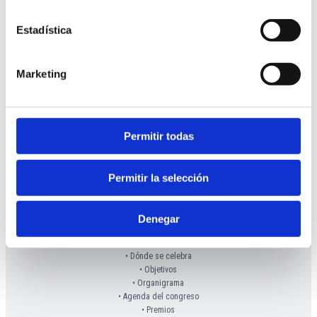
Puedes aceptar todas las cookies, configurar o rechazar
su uso indicando a continuación tus preferencias.
Estadística
Puedes obtener más información sobre el uso de cookies
y tus derechos en nuestra
Política de Cookies
.
Marketing
Permitir todas
Permitir la selección
Denegar
INFORMACIÓN
• Presentación
• Dónde se celebra
• Objetivos
•
Organigrama
• Agenda del congreso
• Premios