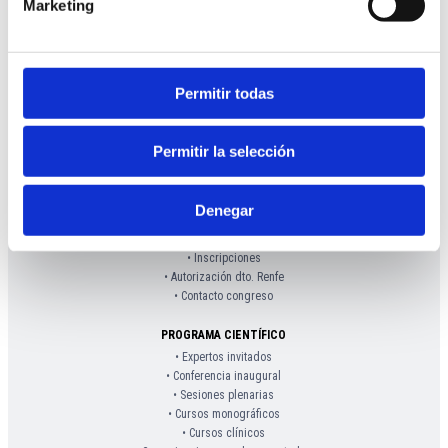
Marketing
Permitir todas
INFORMACIÓN
• Presentación
Permitir la selección
• Dónde se celebra
• Objetivos
•
Organigrama
Denegar
• Agenda del congreso
• Premios
• Inscripciones
• Autorización dto. Renfe
• Contacto congreso
PROGRAMA CIENTÍFICO
• Expertos invitados
• Conferencia inaugural
• Sesiones plenarias
• Cursos monográficos
• Cursos clínicos