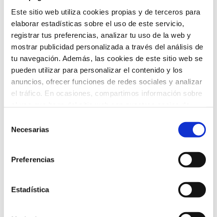
Este sitio web utiliza cookies propias y de terceros para
elaborar estadísticas sobre el uso de este servicio,
registrar tus preferencias, analizar tu uso de la web y
mostrar publicidad personalizada a través del análisis de
tu navegación. Además, las cookies de este sitio web se
pueden utilizar para personalizar el contenido y los
anuncios, ofrecer funciones de redes sociales y analizar
el tráfico. En ocasiones, compartimos información sobre
el uso que haga del sitio web con nuestros socios de
COLABORADORES
redes sociales, publicidad y análisis web que podrán ser
Selección
ubicados en países fuera del EEE, quienes pueden
Necesarias
de
combinarla con otra información que les haya
consentimiento
proporcionado o que hayan recopilado a partir del uso
Preferencias
que hayas hecho de sus servicios.
Puedes aceptar todas las cookies, configurar o rechazar
su uso indicando a continuación tus preferencias.
Estadística
Puedes obtener más información sobre el uso de cookies
y tus derechos en nuestra
Política de Cookies
.